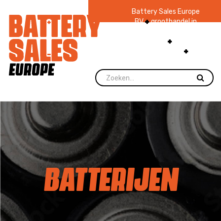
Battery Sales Europe
BV
groothandel in
batterijen en
zaklampen
Ruim 48
jaar ervaring
levering direct uit
voorraad.
BATTERIJEN