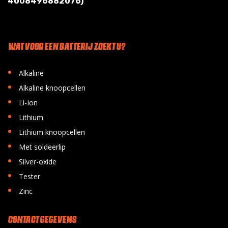
4008496882076)
WAT VOOR EEN BATTERIJ ZOEKT U?
•
Alkaline
•
Alkaline knoopcellen
•
Li-Ion
•
Lithium
•
Lithium knoopcellen
•
Met soldeerlip
•
Silver-oxide
•
Tester
•
Zinc
CONTACT GEGEVENS