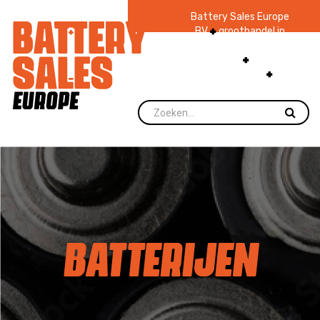
Battery Sales Europe
BV
groothandel in
batterijen en
zaklampen
Ruim 48
jaar ervaring
levering direct uit
voorraad.
BATTERIJEN