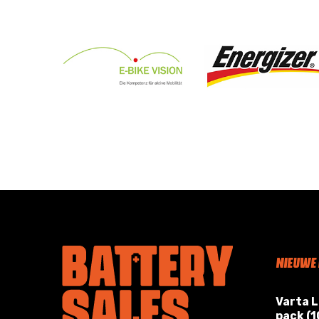
NIEUWE
Varta 
pack (