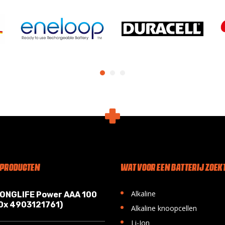
 PRODUCTEN
WAT VOOR EEN BATTERIJ ZOEKT
•
Alkaline
LONGLIFE Power AAA 100
10x 4903121761)
•
Alkaline knoopcellen
•
Li-Ion