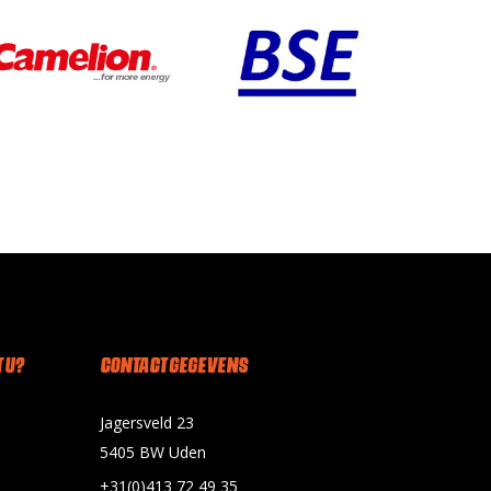
 U?
CONTACT GEGEVENS
Jagersveld 23
5405 BW Uden
+31(0)413 72 49 35