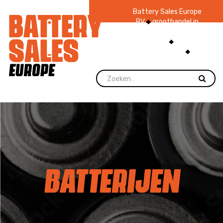
Battery Sales Europe
BV
groothandel in
batterijen en
zaklampen
Ruim 48
jaar ervaring
levering direct uit
voorraad.
BATTERIJEN