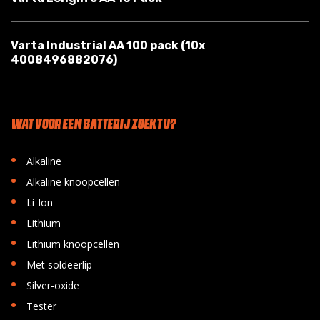
Varta Industrial AA 100 pack (10x
4008496882076)
WAT VOOR EEN BATTERIJ ZOEKT U?
•
Alkaline
•
Alkaline knoopcellen
•
Li-Ion
•
Lithium
•
Lithium knoopcellen
•
Met soldeerlip
•
Silver-oxide
•
Tester