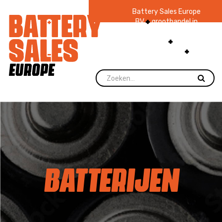
Battery Sales Europe
BV
groothandel in
batterijen en
zaklampen
Ruim 48
jaar ervaring
levering direct uit
voorraad.
BATTERIJEN