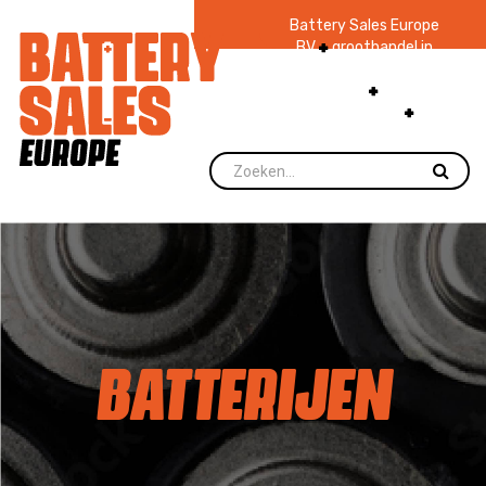
Battery Sales Europe
BV
groothandel in
batterijen en
zaklampen
Ruim 48
jaar ervaring
levering direct uit
voorraad.
BATTERIJEN