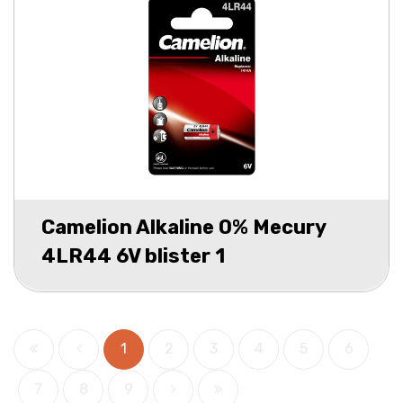
Camelion Alkaline 0% Mecury
4LR44 6V blister 1
1
2
3
4
5
6
7
8
9