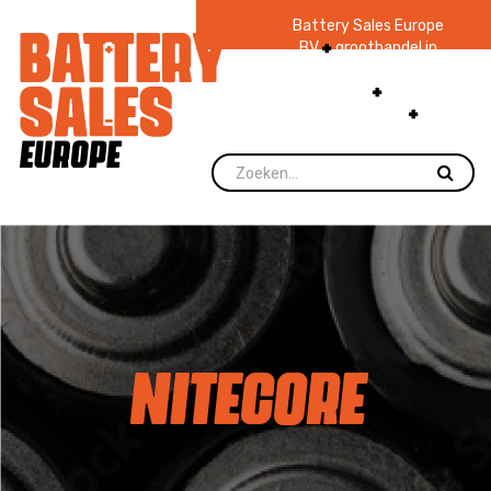
Battery Sales Europe
BV
groothandel in
batterijen en
zaklampen
Ruim 48
jaar ervaring
levering direct uit
voorraad.
NITECORE