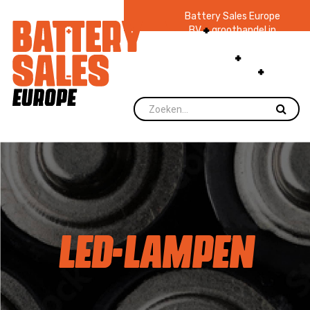
Battery Sales Europe
BV
groothandel in
batterijen en
zaklampen
Ruim 48
jaar ervaring
levering direct uit
voorraad.
LED-LAMPEN