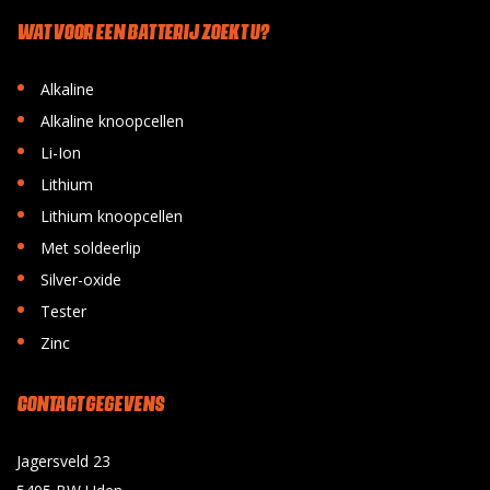
WAT VOOR EEN BATTERIJ ZOEKT U?
•
Alkaline
•
Alkaline knoopcellen
•
Li-Ion
•
Lithium
•
Lithium knoopcellen
•
Met soldeerlip
•
Silver-oxide
•
Tester
•
Zinc
CONTACT GEGEVENS
Jagersveld 23