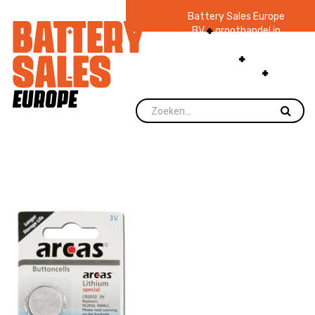
Battery Sales Europe
BV
groothandel in
batterijen en
zaklampen
Ruim 48
jaar ervaring
levering direct uit
voorraad.