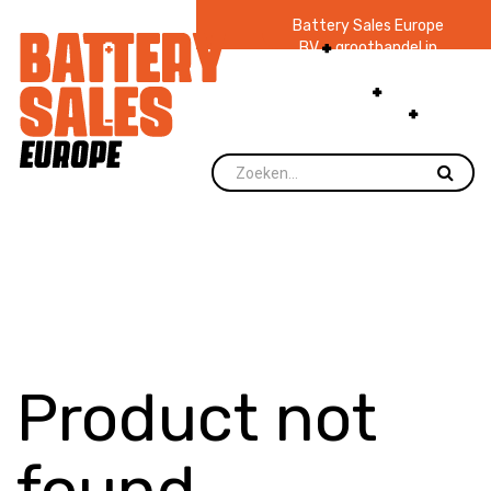
Battery Sales Europe
BV
groothandel in
batterijen en
zaklampen
Ruim 48
jaar ervaring
levering direct uit
voorraad.
Product not
found