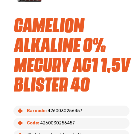
Camelion
Alkaline 0%
Mecury AG1 1,5V
blister 40
Barcode:
4260030256457
Code:
4260030256457