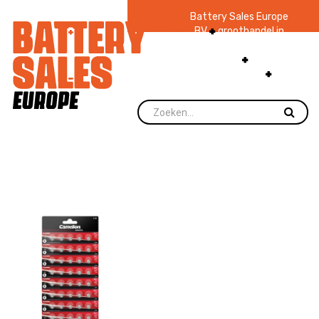
Battery Sales Europe
BV
groothandel in
batterijen en
zaklampen
Ruim 48
jaar ervaring
levering direct uit
voorraad.