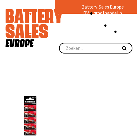
Battery Sales Europe
BV
groothandel in
batterijen en
zaklampen
Ruim 48
jaar ervaring
levering direct uit
voorraad.