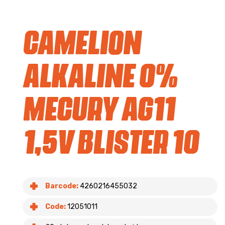
Camelion
Alkaline 0%
Mecury AG11
1,5V blister 10
Barcode:
4260216455032
Code:
12051011