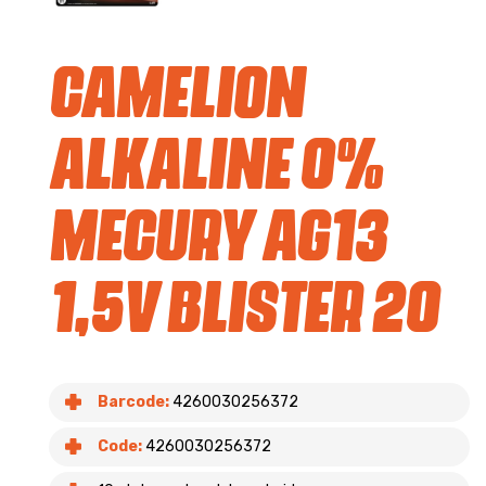
Camelion
Alkaline 0%
Mecury AG13
1,5V blister 20
Barcode:
4260030256372
Code:
4260030256372