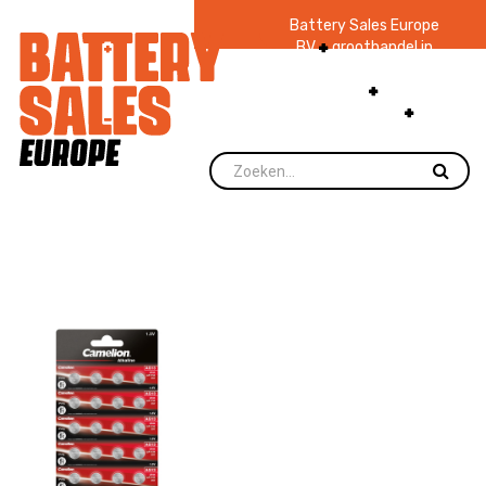
Battery Sales Europe
BV
groothandel in
batterijen en
zaklampen
Ruim 48
jaar ervaring
levering direct uit
voorraad.