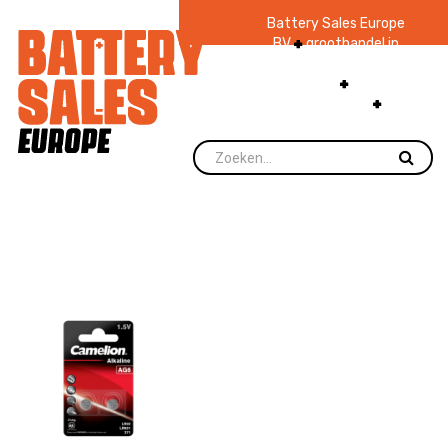
Battery Sales Europe
BV
groothandel in
batterijen en
zaklampen
Ruim 48
jaar ervaring
levering direct uit
voorraad.