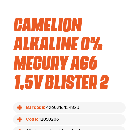
Camelion
Alkaline 0%
Mecury AG6
1,5V blister 2
Barcode:
4260216454820
Code:
12050206