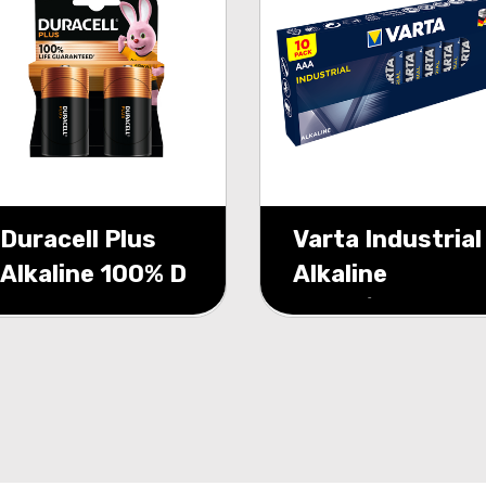
Duracell Plus
Varta Industrial
Alkaline 100% D
Alkaline
2 pack (LR20)
4003/AAA 10
pack