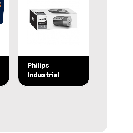
Philips
Industrial
Alkaline
D/LR20 10 pack