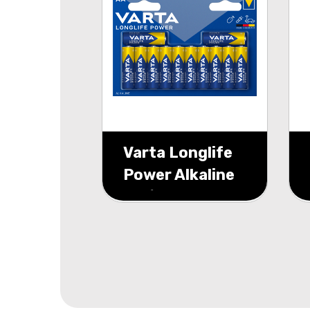
Varta Longlife
Power Alkaline
AA/LR6 blister
12