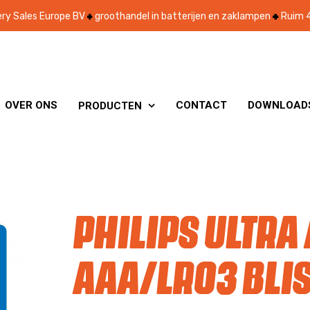
ry Sales Europe BV
groothandel in batterijen en zaklampen
Ruim 4
OVER ONS
CONTACT
DOWNLOAD
PRODUCTEN

Philips Ultra
AAA/LR03 blis