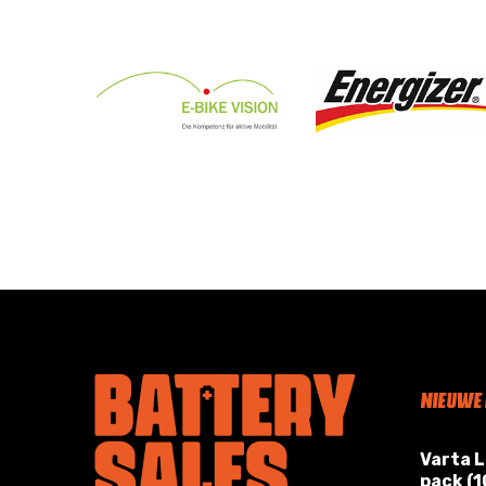
NIEUWE
Varta 
pack (