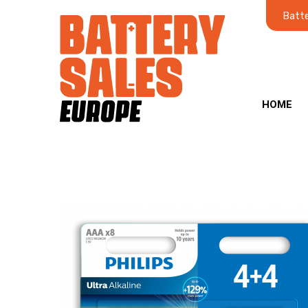
Batte
HOME