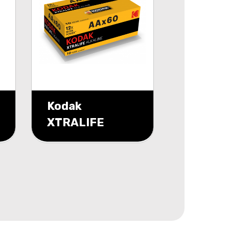
Kodak
XTRALIFE
alkaline AA
battery 60 pack