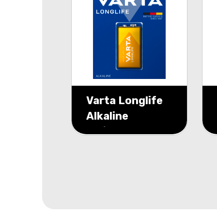
Varta Longlife
Alkaline
9V/6LR61
blister 1