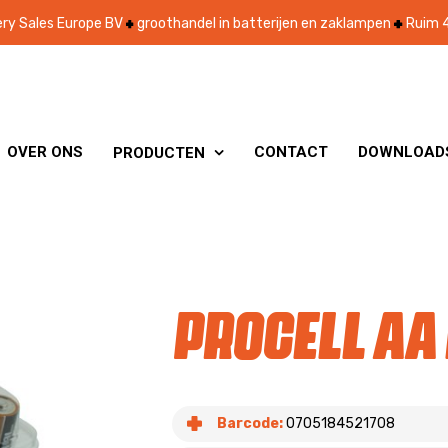
ry Sales Europe BV
groothandel in batterijen en zaklampen
Ruim 4
OVER ONS
CONTACT
DOWNLOAD
PRODUCTEN

Procell AA
Barcode:
0705184521708