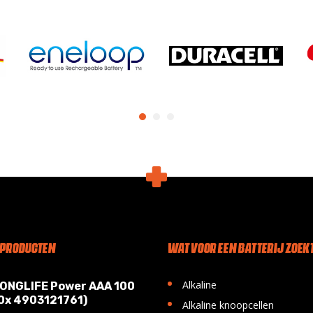
 PRODUCTEN
WAT VOOR EEN BATTERIJ ZOEKT
•
Alkaline
LONGLIFE Power AAA 100
10x 4903121761)
•
Alkaline knoopcellen