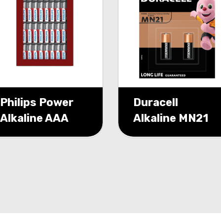
Philips Power
Duracell
Alkaline AAA
Alkaline MN21
40-foil flat
12v blister 2
pack