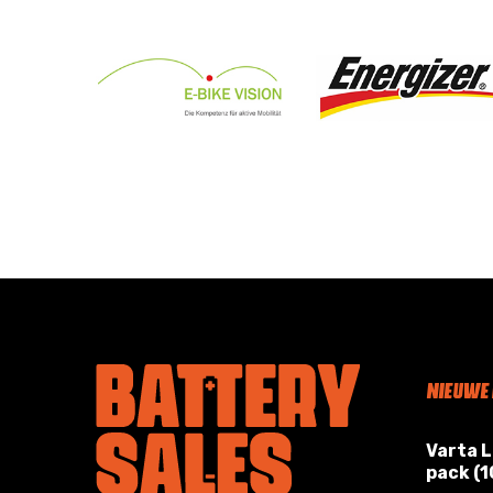
NIEUWE
Varta 
pack (