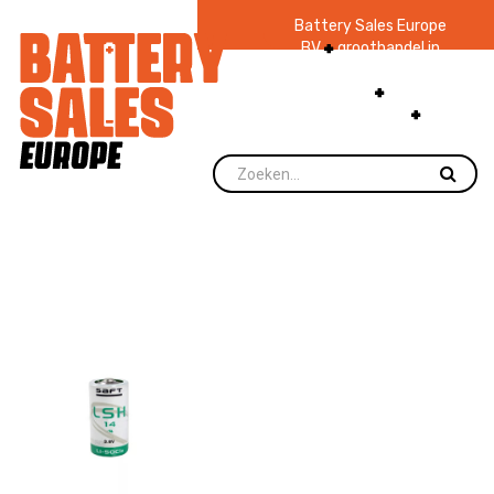
Battery Sales Europe
BV
groothandel in
batterijen en
zaklampen
Ruim 48
jaar ervaring
levering direct uit
voorraad.