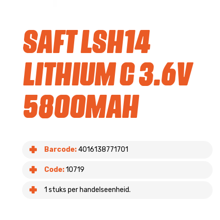
Saft LSH14
Lithium C 3.6v
5800mAh
Barcode:
4016138771701
Code:
10719
1 stuks per handelseenheid.