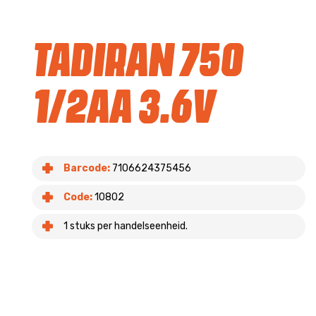
Tadiran 750
1/2AA 3.6v
Barcode:
7106624375456
Code:
10802
1 stuks per handelseenheid.