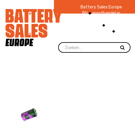
Battery Sales Europe
BV
groothandel in
batterijen en
zaklampen
Ruim 48
jaar ervaring
levering direct uit
voorraad.