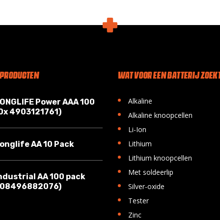
 PRODUCTEN
WAT VOOR EEN BATTERIJ ZOEKT
•
Alkaline
LONGLIFE Power AAA 100
10x 4903121761)
•
Alkaline knoopcellen
•
Li-Ion
•
Lithium
onglife AA 10 Pack
•
Lithium knoopcellen
•
Met soldeerlip
ndustrial AA 100 pack
•
008496882076)
Silver-oxide
•
Tester
•
Zinc