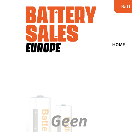
Batte
HOME