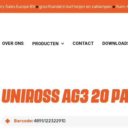
ry Sales Europe BV
groothandel in batterijen en zaklampen
Ruim 4
OVER ONS
CONTACT
DOWNLOAD
PRODUCTEN

Uniross AG3 20 P
Barcode:
4895122322910