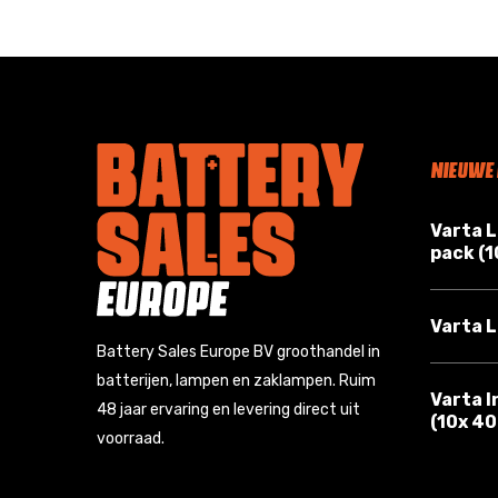
NIEUWE
Varta 
pack (
Varta L
Battery Sales Europe BV groothandel in
batterijen, lampen en zaklampen. Ruim
Varta I
48 jaar ervaring en levering direct uit
(10x 4
voorraad.