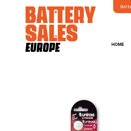
Batte
HOME