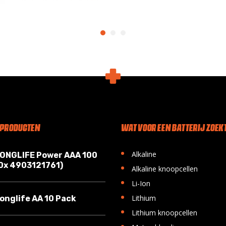
 PRODUCTEN
WAT VOOR EEN BATTERIJ ZOEKT
•
Alkaline
LONGLIFE Power AAA 100
10x 4903121761)
•
Alkaline knoopcellen
•
Li-Ion
•
Lithium
onglife AA 10 Pack
•
Lithium knoopcellen