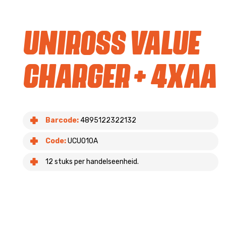
Uniross Value
Charger + 4xAA
Barcode:
4895122322132
Code:
UCU010A
12 stuks per handelseenheid.