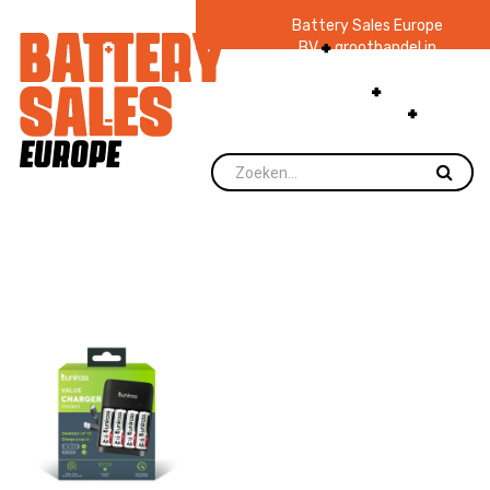
Battery Sales Europe
BV
groothandel in
batterijen en
zaklampen
Ruim 48
jaar ervaring
levering direct uit
voorraad.