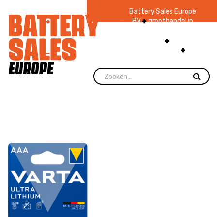
Battery Sales Europe
BV
groothandel in
batterijen en
zaklampen
Ruim 48
jaar ervaring
levering direct uit
voorraad.