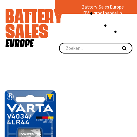
Battery Sales Europe
BV
groothandel in
batterijen en
zaklampen
Ruim 48
jaar ervaring
levering direct uit
voorraad.