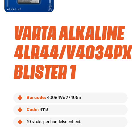
Varta Alkaline
4LR44/V4034PX
blister 1
Barcode:
4008496274055
Code:
4113
10 stuks per handelseenheid.