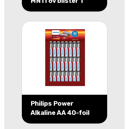
MN11 6v blister 1
Philips Power
Alkaline AA 40-foil
flat pack