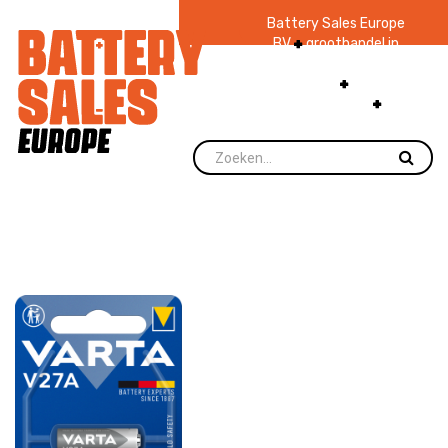
Battery Sales Europe
BV
groothandel in
batterijen en
zaklampen
Ruim 48
jaar ervaring
levering direct uit
voorraad.