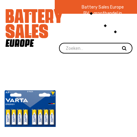
Battery Sales Europe
BV
groothandel in
batterijen en
zaklampen
Ruim 48
jaar ervaring
levering direct uit
voorraad.