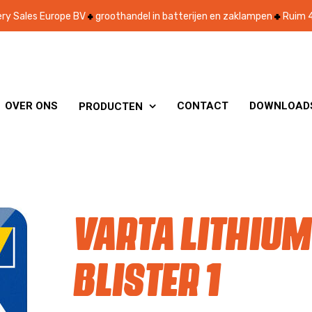
ry Sales Europe BV
groothandel in batterijen en zaklampen
Ruim 4
OVER ONS
CONTACT
DOWNLOAD
PRODUCTEN

Varta Lithium
blister 1