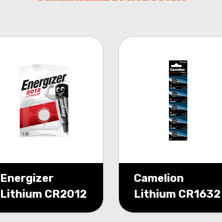
Energizer
Camelion
Lithium CR2012
Lithium CR1632
3v blister 1
3V blister 5