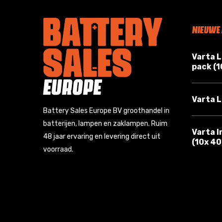
NIEUWE
Varta 
pack (
Varta L
Battery Sales Europe BV groothandel in
batterijen, lampen en zaklampen. Ruim
Varta I
48 jaar ervaring en levering direct uit
(10x 4
voorraad.