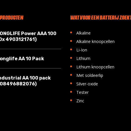
 PRODUCTEN
WAT VOOR EEN BATTERIJ ZOEKT
•
Alkaline
LONGLIFE Power AAA 100
10x 4903121761)
•
Alkaline knoopcellen
•
Li-Ion
•
Lithium
onglife AA 10 Pack
•
Lithium knoopcellen
•
Met soldeerlip
ndustrial AA 100 pack
•
008496882076)
Silver-oxide
•
Tester
•
Zinc