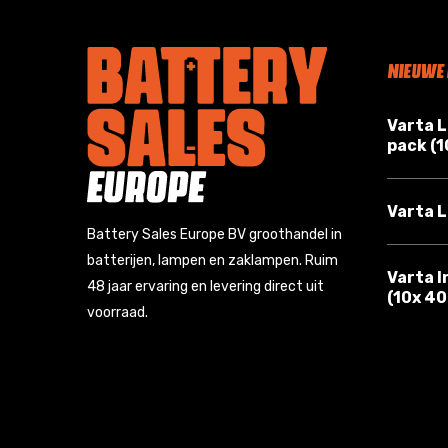
NIEUWE
Varta 
pack (
Varta L
Battery Sales Europe BV groothandel in
batterijen, lampen en zaklampen. Ruim
Varta I
48 jaar ervaring en levering direct uit
(10x 4
voorraad.