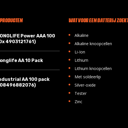
 PRODUCTEN
WAT VOOR EEN BATTERIJ ZOEKT
•
Alkaline
LONGLIFE Power AAA 100
10x 4903121761)
•
Alkaline knoopcellen
•
Li-Ion
•
Lithium
onglife AA 10 Pack
•
Lithium knoopcellen
•
Met soldeerlip
ndustrial AA 100 pack
•
008496882076)
Silver-oxide
•
Tester
•
Zinc