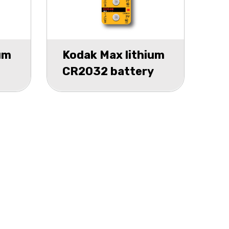
um
Kodak Max lithium
CR2032 battery
blister 5