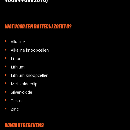
4008496882076)
WAT VOOR EEN BATTERIJ ZOEKT U?
•
Alkaline
•
Alkaline knoopcellen
•
Li-Ion
•
Lithium
•
Lithium knoopcellen
•
Met soldeerlip
•
Silver-oxide
•
Tester
•
Zinc
CONTACT GEGEVENS