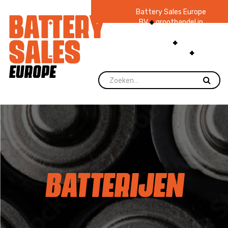
Battery Sales Europe
BV
groothandel in
batterijen en
zaklampen
Ruim 48
jaar ervaring
levering direct uit
voorraad.
BATTERIJEN