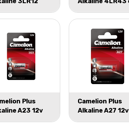
kaline 3LR12
Alkaline 4LR43 
5volt blister 1
0% Mecury blist
1
melion Plus
Camelion Plus
kaline A23 12v
Alkaline A27 12v
 mercury blister
0% mercury blis
1