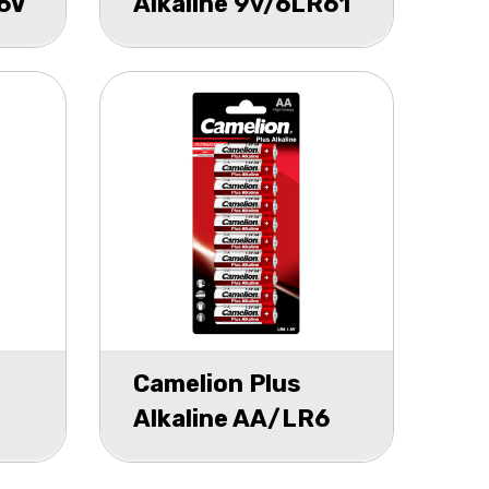
6V
Alkaline 9v/6LR61
er
blister 1
Camelion Plus
Alkaline AA/LR6
ter
blister 10