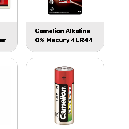
Camelion Alkaline
er
0% Mecury 4LR44
6V blister 1