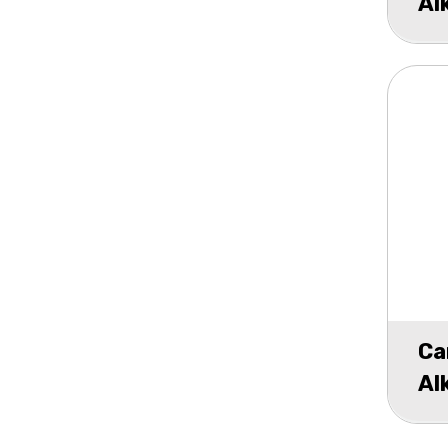
Al
4,
Ca
Al
0%
1