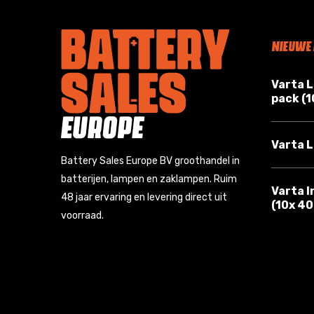
NIEUWE
Varta 
pack (
Varta L
Battery Sales Europe BV groothandel in
batterijen, lampen en zaklampen. Ruim
Varta I
48 jaar ervaring en levering direct uit
(10x 4
voorraad.