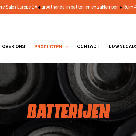
ry Sales Europe BV
groothandel in batterijen en zaklampen
Ruim 4
OVER ONS
CONTACT
DOWNLOAD
PRODUCTEN

BATTERIJEN