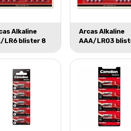
cas Alkaline
Arcas Alkaline
/LR6 blister 8
AAA/LR03 blist
8