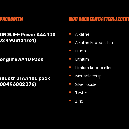
 PRODUCTEN
WAT VOOR EEN BATTERIJ ZOEKT
•
Alkaline
LONGLIFE Power AAA 100
10x 4903121761)
•
Alkaline knoopcellen
•
Li-Ion
•
Lithium
onglife AA 10 Pack
•
Lithium knoopcellen
•
Met soldeerlip
ndustrial AA 100 pack
•
008496882076)
Silver-oxide
•
Tester
•
Zinc