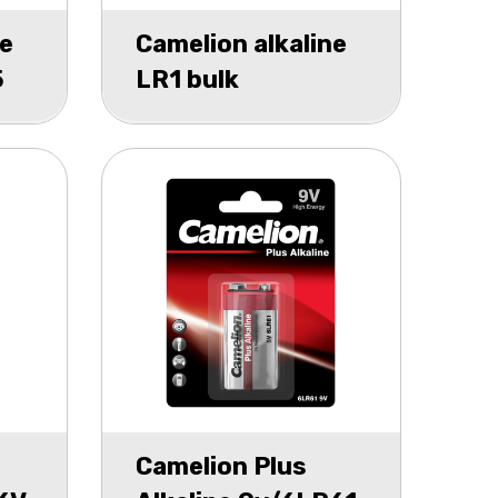
ne
Camelion alkaline
5
LR1 bulk
Camelion Plus