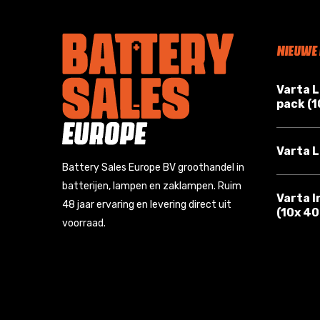
NIEUWE
Varta 
pack (
Varta L
Battery Sales Europe BV groothandel in
batterijen, lampen en zaklampen. Ruim
Varta I
48 jaar ervaring en levering direct uit
(10x 4
voorraad.