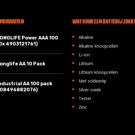
 PRODUCTEN
WAT VOOR EEN BATTERIJ ZOEKT
•
Alkaline
LONGLIFE Power AAA 100
10x 4903121761)
•
Alkaline knoopcellen
•
Li-Ion
•
Lithium
onglife AA 10 Pack
•
Lithium knoopcellen
•
Met soldeerlip
ndustrial AA 100 pack
•
008496882076)
Silver-oxide
•
Tester
•
Zinc