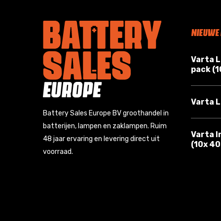
NIEUWE
Varta 
pack (
Varta L
Battery Sales Europe BV groothandel in
batterijen, lampen en zaklampen. Ruim
Varta I
48 jaar ervaring en levering direct uit
(10x 4
voorraad.