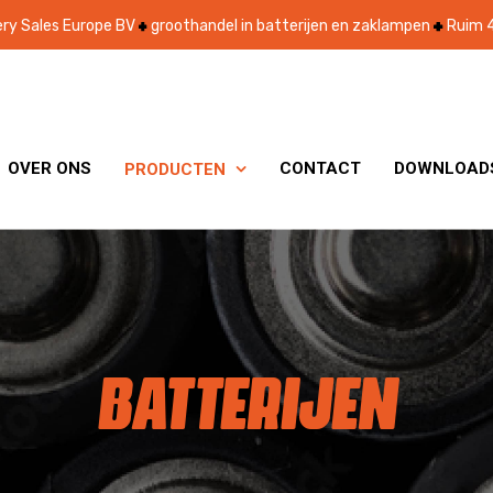
ry Sales Europe BV
groothandel in batterijen en zaklampen
Ruim 4
OVER ONS
CONTACT
DOWNLOAD
PRODUCTEN

BATTERIJEN