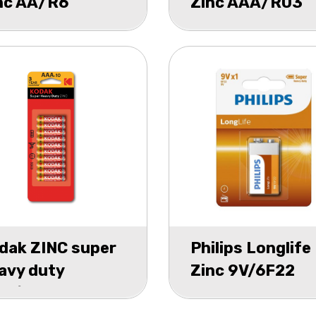
nc AA/R6
Zinc AAA/R03
hrink 12
schrink 12
dak ZINC super
Philips Longlife
avy duty
Zinc 9V/6F22
A/R03 blister
blister 1