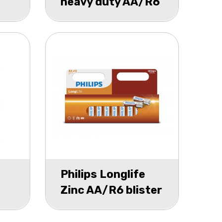
heavy duty AA/R6
blister 10
Philips Longlife
Zinc AA/R6 blister
12