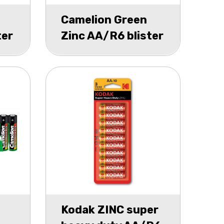
Camelion Green
ter
Zinc AA/R6 blister
4
Kodak ZINC super