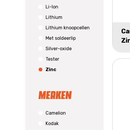
Li-Ion
Lithium
Lithium knoopcellen
Ca
Met soldeerlip
Zi
Silver-oxide
bli
Tester
Zinc
Merken
Camelion
Kodak