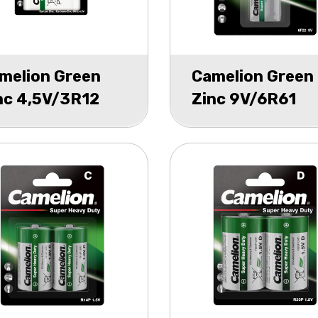
melion Green
Camelion Green
nc 4,5V/3R12
Zinc 9V/6R61
ster 1
blister 1