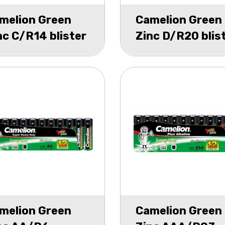
melion Green
Camelion Green
nc C/R14 blister
Zinc D/R20 blis
2
melion Green
Camelion Green