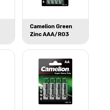
Camelion Green
Zinc AAA/R03
blister 4