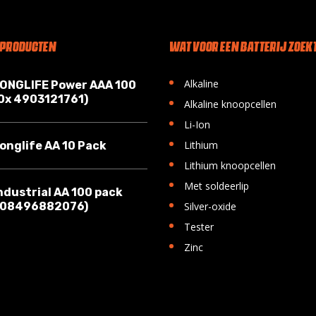
 PRODUCTEN
WAT VOOR EEN BATTERIJ ZOEKT
•
Alkaline
LONGLIFE Power AAA 100
10x 4903121761)
•
Alkaline knoopcellen
•
Li-Ion
•
Lithium
onglife AA 10 Pack
•
Lithium knoopcellen
•
Met soldeerlip
ndustrial AA 100 pack
•
008496882076)
Silver-oxide
•
Tester
•
Zinc