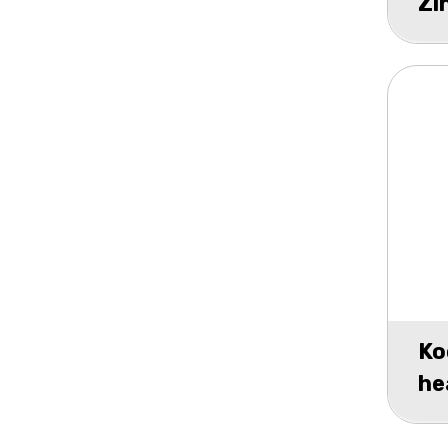
Zi
sc
Ko
he
AA
10