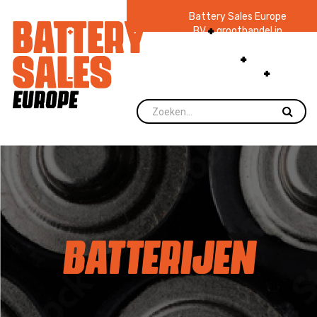
Battery Sales Europe
BV
groothandel in
batterijen en
zaklampen
Ruim 48
jaar ervaring
levering direct uit
voorraad.
BATTERIJEN