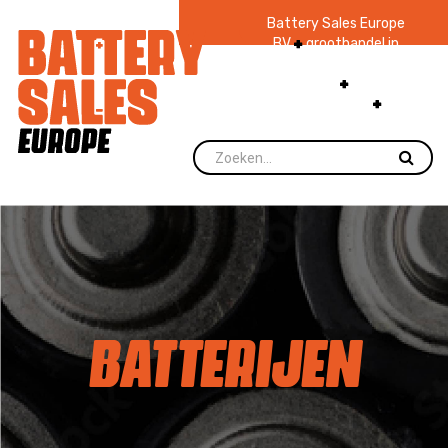
Battery Sales Europe
BV
groothandel in
batterijen en
zaklampen
Ruim 48
jaar ervaring
levering direct uit
voorraad.
BATTERIJEN