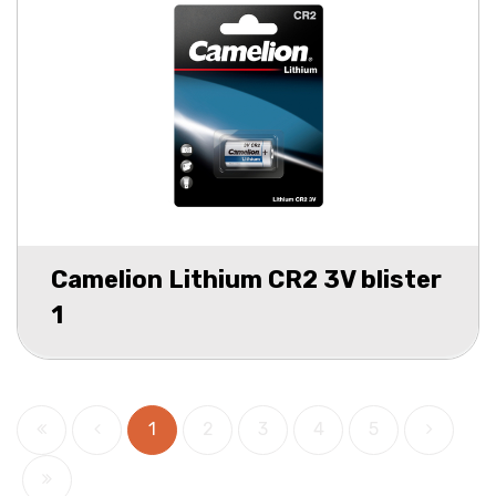
Camelion Lithium CR2 3V blister
1
1
2
3
4
5