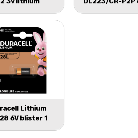
2 3v lithium
DL223/CR-P2P 
nigrip 1
blister 1
racell Lithium
28 6V blister 1