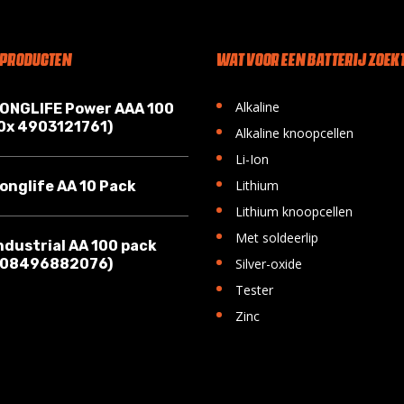
 PRODUCTEN
WAT VOOR EEN BATTERIJ ZOEKT
•
Alkaline
LONGLIFE Power AAA 100
10x 4903121761)
•
Alkaline knoopcellen
•
Li-Ion
•
Lithium
onglife AA 10 Pack
•
Lithium knoopcellen
•
Met soldeerlip
ndustrial AA 100 pack
•
008496882076)
Silver-oxide
•
Tester
•
Zinc