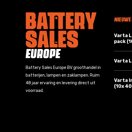
NIEUWE
Varta 
pack (
Varta L
Battery Sales Europe BV groothandel in
batterijen, lampen en zaklampen. Ruim
Varta I
48 jaar ervaring en levering direct uit
(10x 4
voorraad.