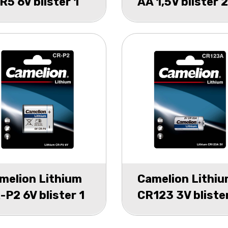
R5 6V blister 1
AA 1,5V blister 2
melion Lithium
Camelion Lithi
-P2 6V blister 1
CR123 3V blister