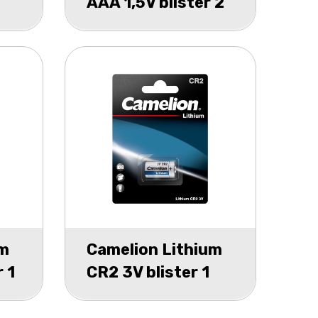
AAA 1,5V blister 2
um
Camelion Lithium
 1
CR2 3V blister 1