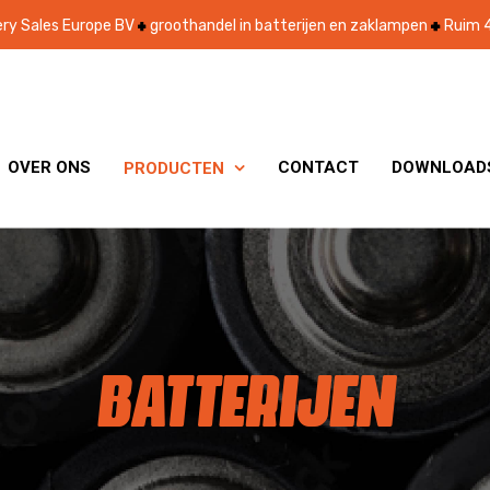
ry Sales Europe BV
groothandel in batterijen en zaklampen
Ruim 4
OVER ONS
CONTACT
DOWNLOAD
PRODUCTEN

BATTERIJEN