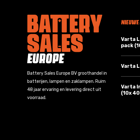
NIEUWE
Varta 
pack (
Varta L
Battery Sales Europe BV groothandel in
batterijen, lampen en zaklampen. Ruim
Varta I
48 jaar ervaring en levering direct uit
(10x 4
voorraad.