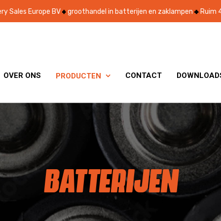
ry Sales Europe BV
groothandel in batterijen en zaklampen
Ruim 4
OVER ONS
CONTACT
DOWNLOAD
PRODUCTEN

BATTERIJEN