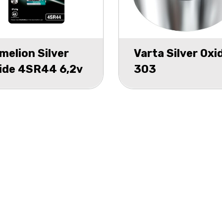
melion Silver
Varta Silver Oxi
ide 4SR44 6,2v
303
 Mecury blister
forniturenpack 