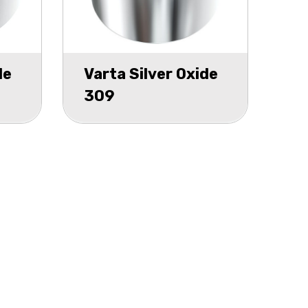
de
Varta Silver Oxide
309
1
forniturenpack 1