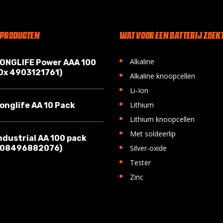
 PRODUCTEN
WAT VOOR EEN BATTERIJ ZOEKT
•
Alkaline
LONGLIFE Power AAA 100
10x 4903121761)
•
Alkaline knoopcellen
•
Li-Ion
•
Lithium
onglife AA 10 Pack
•
Lithium knoopcellen
•
Met soldeerlip
ndustrial AA 100 pack
•
008496882076)
Silver-oxide
•
Tester
•
Zinc