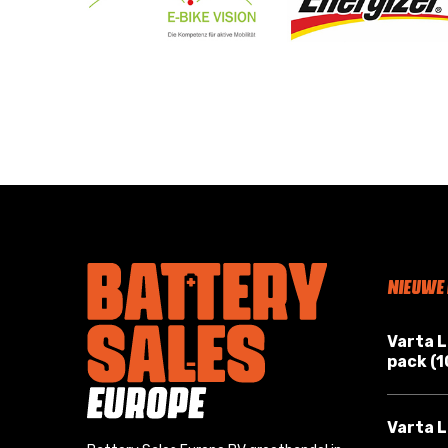
NIEUWE
Varta 
pack (
Varta L