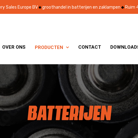
ry Sales Europe BV
groothandel in batterijen en zaklampen
Ruim 4
OVER ONS
CONTACT
DOWNLOAD
PRODUCTEN

BATTERIJEN