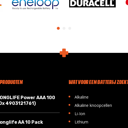
 PRODUCTEN
WAT VOOR EEN BATTERIJ ZOEKT
•
Alkaline
LONGLIFE Power AAA 100
10x 4903121761)
•
Alkaline knoopcellen
•
Li-Ion
•
Lithium
onglife AA 10 Pack