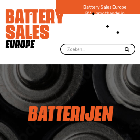
Battery Sales Europe
BV
groothandel in
batterijen en
zaklampen
Ruim 48
jaar ervaring
levering direct uit
voorraad.
BATTERIJEN