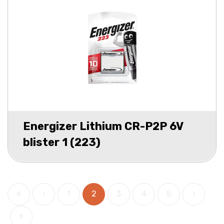
Energizer Lithium CR-P2P 6V
blister 1 (223)
1
2
3
4
5