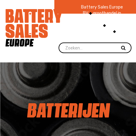
Battery Sales Europe
BV
groothandel in
batterijen en
zaklampen
Ruim 48
jaar ervaring
levering direct uit
voorraad.
BATTERIJEN