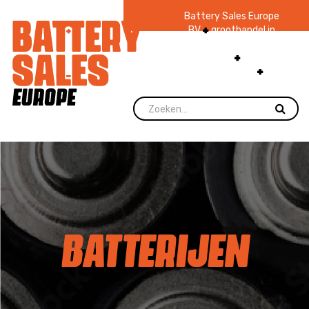
Battery Sales Europe
BV
groothandel in
batterijen en
zaklampen
Ruim 48
jaar ervaring
levering direct uit
voorraad.
BATTERIJEN