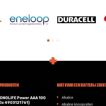
 PRODUCTEN
WAT VOOR EEN BATTERIJ ZOEKT
•
Alkaline
LONGLIFE Power AAA 100
10x 4903121761)
•
Alkaline knoopcellen