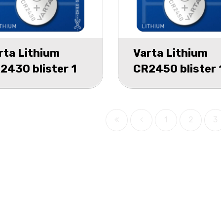
rta Lithium
Varta Lithium
2430 blister 1
CR2450 blister 
1
2
3