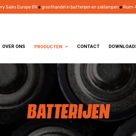
ry Sales Europe BV
groothandel in batterijen en zaklampen
Ruim 4
OVER ONS
CONTACT
DOWNLOAD
PRODUCTEN

BATTERIJEN