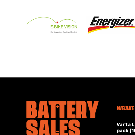
NIEUWE
Varta 
pack (