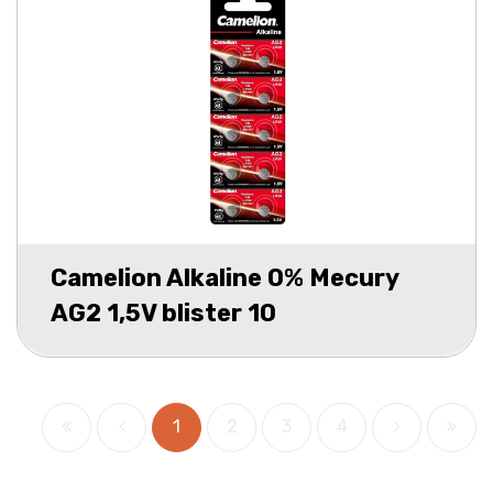
Camelion Alkaline 0% Mecury
AG2 1,5V blister 10
1
2
3
4