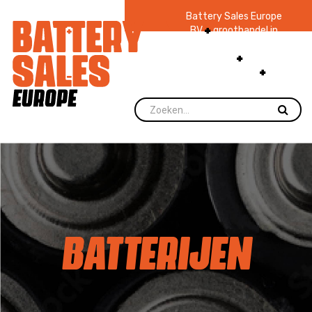
Battery Sales Europe
BV
groothandel in
batterijen en
zaklampen
Ruim 48
jaar ervaring
levering direct uit
voorraad.
BATTERIJEN