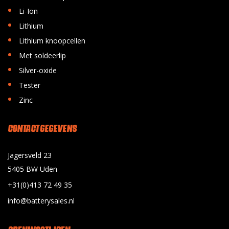
•
Li-Ion
•
Lithium
•
Lithium knoopcellen
•
Met soldeerlip
•
Silver-oxide
•
Tester
•
Zinc
CONTACT GEGEVENS
Jagersveld 23
5405 BW Uden
+31(0)413 72 49 35
info@batterysales.nl
OPENINGSTIJDEN