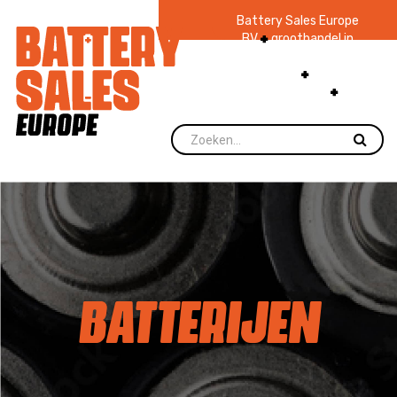
Battery Sales Europe
BV
groothandel in
batterijen en
zaklampen
Ruim 48
jaar ervaring
levering direct uit
voorraad.
BATTERIJEN