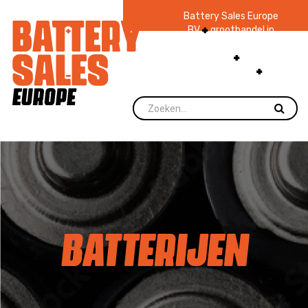
Battery Sales Europe
BV
groothandel in
batterijen en
zaklampen
Ruim 48
jaar ervaring
levering direct uit
voorraad.
BATTERIJEN