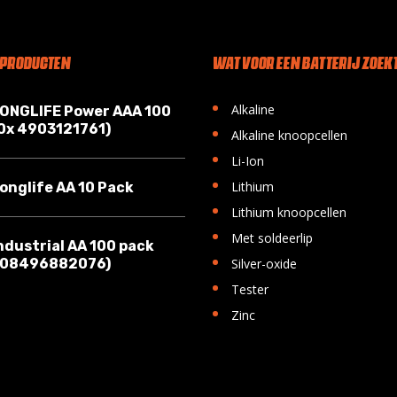
 PRODUCTEN
WAT VOOR EEN BATTERIJ ZOEKT
•
Alkaline
LONGLIFE Power AAA 100
10x 4903121761)
•
Alkaline knoopcellen
•
Li-Ion
•
Lithium
onglife AA 10 Pack
•
Lithium knoopcellen
•
Met soldeerlip
ndustrial AA 100 pack
•
008496882076)
Silver-oxide
•
Tester
•
Zinc