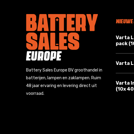
NIEUWE
Varta 
pack (
Varta L
Battery Sales Europe BV groothandel in
batterijen, lampen en zaklampen. Ruim
Varta I
48 jaar ervaring en levering direct uit
(10x 4
voorraad.