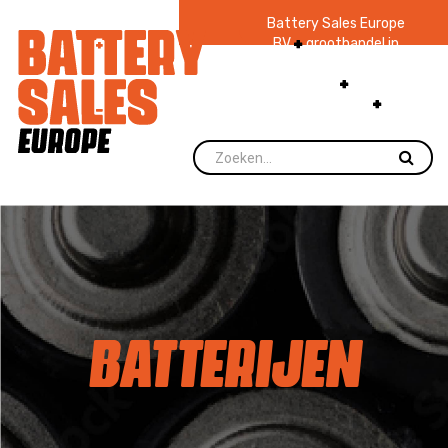
Battery Sales Europe
BV
groothandel in
batterijen en
zaklampen
Ruim 48
jaar ervaring
levering direct uit
voorraad.
BATTERIJEN