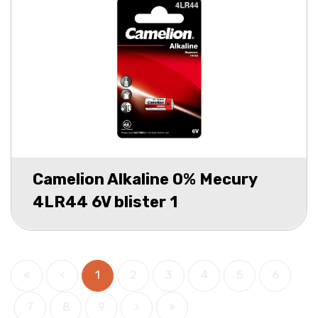
Camelion Alkaline 0% Mecury
4LR44 6V blister 1
1
2
3
4
5
6
7
8
9