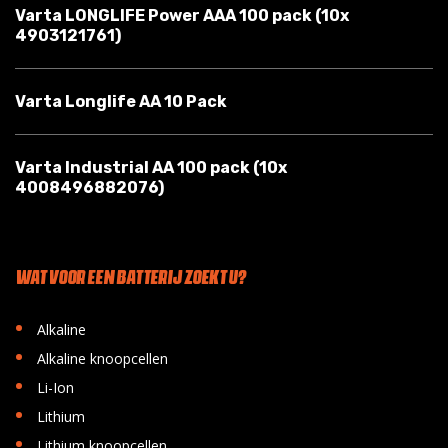
Varta LONGLIFE Power AAA 100 pack (10x
4903121761)
Varta Longlife AA 10 Pack
Varta Industrial AA 100 pack (10x
4008496882076)
WAT VOOR EEN BATTERIJ ZOEKT U?
•
Alkaline
•
Alkaline knoopcellen
•
Li-Ion
•
Lithium
•
Lithium knoopcellen