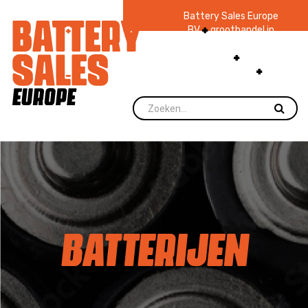
Battery Sales Europe
BV
groothandel in
batterijen en
zaklampen
Ruim 48
jaar ervaring
levering direct uit
voorraad.
BATTERIJEN