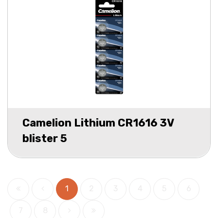
Camelion Lithium CR1616 3V
blister 5
1
2
3
4
5
6
7
8