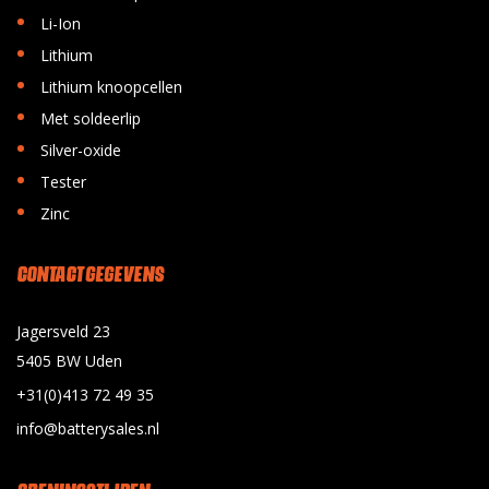
•
Li-Ion
•
Lithium
•
Lithium knoopcellen
•
Met soldeerlip
•
Silver-oxide
•
Tester
•
Zinc
CONTACT GEGEVENS
Jagersveld 23
5405 BW Uden
+31(0)413 72 49 35
info@batterysales.nl
OPENINGSTIJDEN