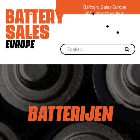
Battery Sales Europe
BV
groothandel in
batterijen en
zaklampen
Ruim 48
jaar ervaring
levering direct uit
voorraad.
BATTERIJEN